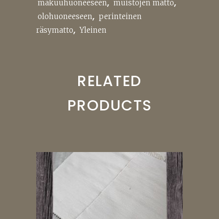
,
,
makuuhuoneeseen
muistojen matto
,
olohuoneeseen
perinteinen
,
räsymatto
Yleinen
RELATED
PRODUCTS