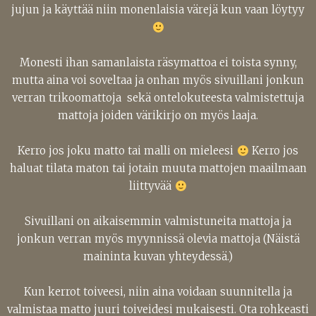
jujun ja käyttää niin monenlaisia värejä kun vaan löytyy
Monesti ihan samanlaista räsymattoa ei toista synny,
mutta aina voi soveltaa ja onhan myös sivuillani jonkun
verran trikoomattoja sekä ontelokuteesta valmistettuja
mattoja joiden värikirjo on myös laaja.
Kerro jos joku matto tai malli on mieleesi
Kerro jos
haluat tilata maton tai jotain muuta mattojen maailmaan
liittyvää
Sivuillani on aikaisemmin valmistuneita mattoja ja
jonkun verran myös myynnissä olevia mattoja (Näistä
maininta kuvan yhteydessä.)
Kun kerrot toiveesi, niin aina voidaan suunnitella ja
valmistaa matto juuri toiveidesi mukaisesti. Ota rohkeasti