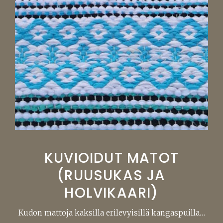
KUVIOIDUT MATOT
(RUUSUKAS JA
HOLVIKAARI)
Kudon mattoja kaksilla erilevyisillä kangaspuilla…