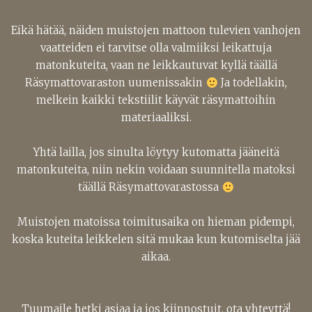
Eikä hätää, näiden muistojen mattoon tulevien vanhojen
vaatteiden ei tarvitse olla valmiiksi leikattuja
matonkuteita, vaan ne leikkautuvat kyllä täällä
Räsymattovaraston uumenissakin
Ja todellakin,
melkein kaikki tekstiilit käyvät räsymattoihin
materiaaliksi.
Yhtä lailla, jos sinulta löytyy kutomatta jääneitä
matonkuteita, niin nekin voidaan suunnitella matoksi
täällä Räsymattovarastossa
Muistojen matoissa toimitusaika on hieman pidempi,
koska kuteita leikkelen sitä mukaa kun kutomiselta jää
aikaa.
Tuumaile hetki asiaa ja jos kiinnostuit, ota yhteyttä!