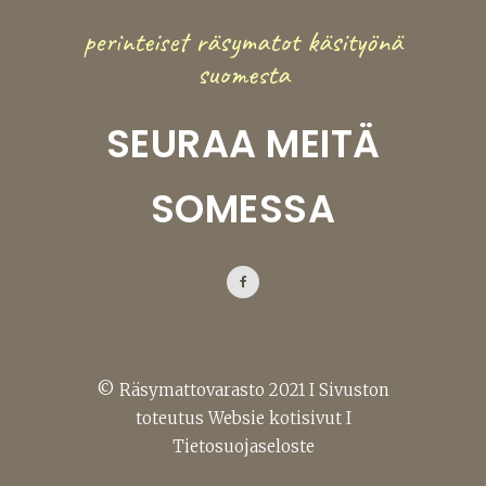
perinteiset räsymatot käsityönä
suomesta
SEURAA MEITÄ
SOMESSA
© Räsymattovarasto 2021 I Sivuston
toteutus
Websie kotisivut
I
Tietosuojaseloste