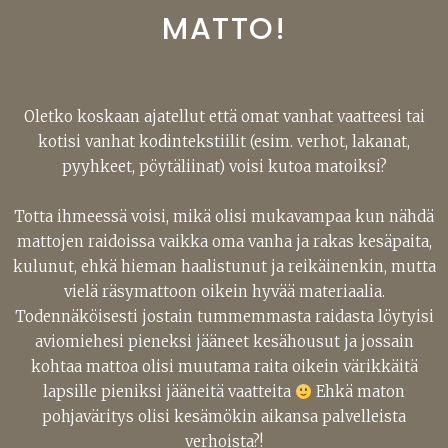
MATTO!
Oletko koskaan ajatellut että omat vanhat vaatteesi tai
kotisi vanhat kodintekstiilit (esim. verhot, lakanat,
pyyhkeet, pöytäliinat) voisi kutoa matoiksi?
Totta ihmeessä voisi, mikä olisi mukavampaa kun nähdä
mattojen raidoissa vaikka oma vanha ja rakas kesäpaita,
kulunut, ehkä hieman haalistunut ja reikäinenkin, mutta
vielä räsymattoon oikein hyvää materiaalia.
Todennäköisesti jostain tummemmasta raidasta löytyisi
aviomiehesi pieneksi jääneet kesähousut ja jossain
kohtaa mattoa olisi muutama raita oikein värikkäitä
lapsille pieniksi jääneitä vaatteita
Ehkä maton
pohjaväritys olisi kesämökin aikansa palvelleista
verhoista?!